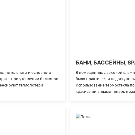
БАНИ, БАССЕЙНЫ, S
ополнительного и основного
В помещениях с высокой влаж
траты при утеплении балконов
было практически недоступным
мпенсируют теплопотери
Использование термостекла по
красивыми видами теперь можн