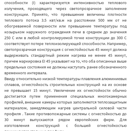
способности (I) характеризуется интенсивностью теплового
излучения, проходящего через светопрозрачное заполнение
конструкции. Принято, что превышение величины плотности
теплового потока 3.5 квт/кв.м на расстоянии 500 мм от не
обогреваемой поверхности или превышение температуры под
козырьком наружного ограждения печи в среднем до значения
250 С или в любой контролируемой точке конструкции до 300 С
соответствует потере теплоизолирующей способности. Например,
светопрозрачная конструкция с огнестойкостью 45 минут должна
выдерживать стандартный режим нагрева не менее 45 минут,
причем маркировка EI 45 указывает на то, что оба описанных выше
предельных состояния не должны наступать ранее обозначенного
временного интервала.
Ввиду относительно низкой температуры плавления алюминиевых
сплавов, огнестойкость строительных конструкций на их основе
не превышает 15 минут. Увеличение их огнестойкости обычно
достигается путем применения специальных многокамерных
профилей, внешние камеры которых заполняются теплозащитным
материалом, замедляющим нагрев центральной силовой части
профиля . Такие противопожарные системы с огнестойкостью до
30 минут выпускаются рядом европейских фирм. Для
изготовления конструкций с большей огнестойкостью