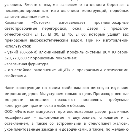
условиях. Вместе с тем, мы заявляем о готовности бороться с
несанкционированным изготовлением конструкций, подобных
запатентованным нами.
Компания «Фототех» изготавливает противопожарные
светопрозрачные перегородки, окна, двери с пределом
огнестойкости EI 15, EI 30, EI 45, EI 60, которые удивят вас
прекрасным высокоэстетическим видом. При их изготовлении
используются:
• узкий (60-65мм) алюминиевый профиль системы ВСМПО серии
520, 770, 600 с порошковым покрытием;
• элегантная фурнитура;
• огнестойкое заполнение «ЩИТ» с прекрасными оптическими
свойствами.
Наши конструкции по своим свойствам соответствуют изделиям
мировых лидеров. Мы уступаем только в цене. Производственные
мощности компании позволяют поставлять требуемые
конструкции практически в любом объеме.
ООО «Фототех» выпускает противопожарные двери различных
модификаций – однопольные и двупольные, сплошные и с
остеклением, а также со встроенными в стеклопакет жалюзи,
укомплектованные замками и доводчиками, а также, по желанию