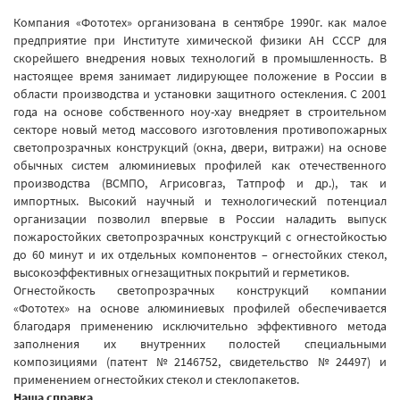
Компания «Фототех» организована в сентябре 1990г. как малое
предприятие при Институте химической физики АН СССР для
скорейшего внедрения новых технологий в промышленность. В
настоящее время занимает лидирующее положение в России в
области производства и установки защитного остекления. С 2001
года на основе собственного ноу-хау внедряет в строительном
секторе новый метод массового изготовления противопожарных
светопрозрачных конструкций (окна, двери, витражи) на основе
обычных систем алюминиевых профилей как отечественного
производства (ВСМПО, Агрисовгаз, Татпроф и др.), так и
импортных. Высокий научный и технологический потенциал
организации позволил впервые в России наладить выпуск
пожаростойких светопрозрачных конструкций с огнестойкостью
до 60 минут и их отдельных компонентов – огнестойких стекол,
высокоэффективных огнезащитных покрытий и герметиков.
Огнестойкость светопрозрачных конструкций компании
«Фототех» на основе алюминиевых профилей обеспечивается
благодаря применению исключительно эффективного метода
заполнения их внутренних полостей специальными
композициями (патент №2146752, свидетельство №24497) и
применением огнестойких стекол и стеклопакетов.
Наша справка