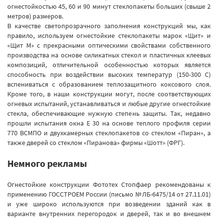
огнестойкостью 45, 60 и 90 минут стеклопакеты больших (свыше 2
метров) размеров.
В качестве светопрозрачного заполнения конструкций мы, как
правило, используем огнестойкие стеклопакеты марок «Щит» и
«Щит М» с прекрасными оптическими свойствами собственного
производства на основе силикатных стекол и пластичных клеевых
композиций, отличительной особенностью которых является
способность при воздействии высоких температур (150-300 С)
вспениваться с образованием теплозащитного коксового слоя.
Кроме того, в наши конструкции могут, после соответствующих
огневых испытаний, устанавливаться и любые другие огнестойкие
стекла, обеспечивающие нужную степень защиты. Так, недавно
прошли испытания окна Е 30 на основе теплого профиля серии
770 ВСМПО и двухкамерных стеклопакетов со стеклом «Пиран», а
также дверей со стеклом «Пиранова» фирмы «Шотт» (ФРГ).
Немного рекламы
Огнестойкие конструкции Фототех Стопфаер рекомендованы к
применению ГОССТРОЕМ России (письмо №ЛБ-6475/14 от 27.11.01)
и уже широко используются при возведении зданий как в
варианте внутренних перегородок и дверей, так и во внешнем