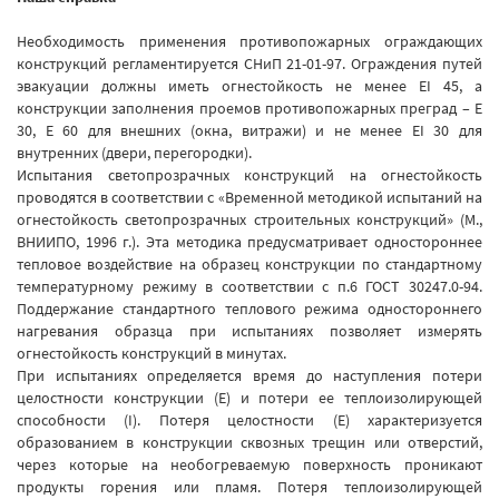
Необходимость применения противопожарных ограждающих
конструкций регламентируется СНиП 21-01-97. Ограждения путей
эвакуации должны иметь огнестойкость не менее ЕI 45, а
конструкции заполнения проемов противопожарных преград – Е
30, Е 60 для внешних (окна, витражи) и не менее ЕI 30 для
внутренних (двери, перегородки).
Испытания светопрозрачных конструкций на огнестойкость
проводятся в соответствии с «Временной методикой испытаний на
огнестойкость светопрозрачных строительных конструкций» (М.,
ВНИИПО, 1996 г.). Эта методика предусматривает одностороннее
тепловое воздействие на образец конструкции по стандартному
температурному режиму в соответствии с п.6 ГОСТ 30247.0-94.
Поддержание стандартного теплового режима одностороннего
нагревания образца при испытаниях позволяет измерять
огнестойкость конструкций в минутах.
При испытаниях определяется время до наступления потери
целостности конструкции (Е) и потери ее теплоизолирующей
способности (I). Потеря целостности (Е) характеризуется
образованием в конструкции сквозных трещин или отверстий,
через которые на необогреваемую поверхность проникают
продукты горения или пламя. Потеря теплоизолирующей