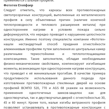
применяются стальные профили.
Фототех Стопфаер
Следует отметить, что каркасы всех противопожарных
светопрозрачных конструкций, выполненные из металлического
профиля в силу объективных причин (наличие конечной
теплопроводности и теплового расширения металла) при
одностороннем нагреве в условиях пожара сильно
деформируются, что нередко приводит к нарушению целостности
конструкции. Именно поэтому специалисты компании «Фототех»
нашли нестандартный способ придания огнестойкости
алюминиевым профилям путем заполнения их центральных камер
различными термостойкими и теплопоглощающими
композициями. Такие заполнители, обладая необходимыми
физико-механическими свойствами, компенсируют изгибающие
моменты, возникающие при одностороннем нагреве конструкции,
что приводит к её минимальным прогибам. В качестве примера
продуктивности использования данного подхода при
изготовлении противопожарных стеклянных дверей на основе
профилей ВСМПО 520, 770 и AGS 68 укажем на возможность
применения одноточечных замков-защелок как для
одностворчатых, так и двустворчатых дверей с огнестойкостью 30,
45 и 60 минут. Кроме того, малые изгибы витражного профиля
позволяют устанавливать в противопожарные конструкции с