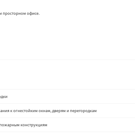
ом просторном офисе.
одки
ания к огнестойким окнам, дверям и перегородкам
опожарным конструкциям