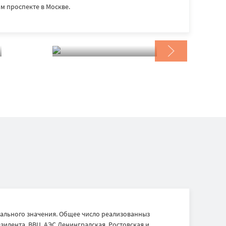
 проспекте в Москве.
ального значения. Общее число реализованныз
идента, ВВЦ, АЭС Ленинградская, Ростовская и