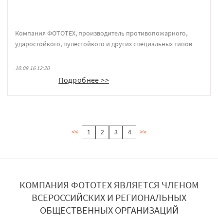
Компания ФОТОТЕХ, производитель противопожарного,
ударостойкого, пулестойкого и других специальных типов
остекления, приняла участие в первой межрегиональной
выставке «СпецСтройЭкспо». Выставка проходила с 4 по 6
10.08.16 12:20
августа на базе Механического завода монтажных заготовок
Подробнее >>
№ 231 Главного управления инженерных работ № 2 при
Спецстрое России и была приурочена к 70-летию Главного
управления № 2.
<<
1
2
3
4
>>
КОМПАНИЯ ФОТОТЕХ ЯВЛЯЕТСЯ ЧЛЕНОМ
ВСЕРОССИЙСКИХ И РЕГИОНАЛЬНЫХ
ОБЩЕСТВЕННЫХ ОРГАНИЗАЦИЙ