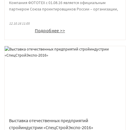
Компания ФОТОТЕХ с 01.08.16 является официальным
партнером Союза проектировщиков России – организации,
стремящейся создавать наиболее благоприятные условия для
проектной деятельности и развития проектных организаций.
12.10.16 11:05
Подробнее >>
Выставка отечественных предприятий
стройиндустрии «СпецСтройЭкспо-2016»