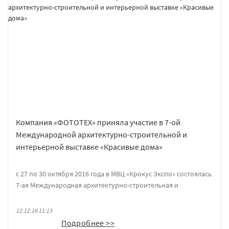
Компания «ФОТОТЕХ» приняла участие в 7-ой
Международной архитектурно-строительной и
интерьерной выставке «Красивые дома»
с 27 по 30 октября 2016 года в МВЦ «Крокус Экспо» состоялась
7-ая Международная архитектурно-строительная и
интерьерная выставка «Красивые дома», в которой приняла
участие компания «ФОТОТЕХ», производитель
12.12.16 11:13
противопожарного, защитного и специального остекления.
Подробнее >>