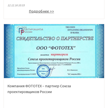
«СТЕКЛОСОЮЗ» - организации, ведущей планомерную
12.12.16 10:33
работу по координации инновационных, информационных,
Подробнее >>
маркетинговых, образовательных, выставочных и других
программ, направленных на решение актуальных задач,
стоящих перед предприятиями отрасли.
Компания ФОТОТЕХ – партнер Союза
проектировщиков России