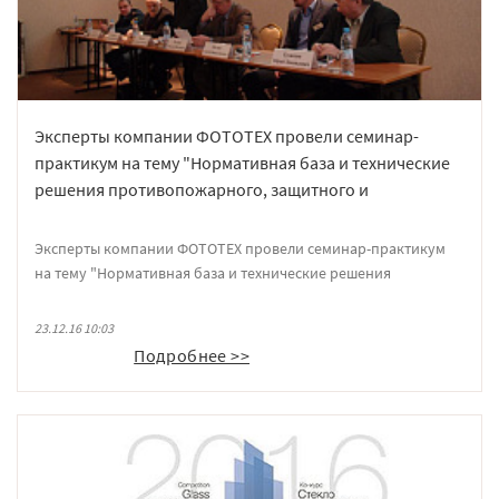
Эксперты компании ФОТОТЕХ провели семинар-
практикум на тему "Нормативная база и технические
решения противопожарного, защитного и
специального остекления в коммерческом и
гражданском строительстве».
Эксперты компании ФОТОТЕХ провели семинар-практикум
на тему "Нормативная база и технические решения
противопожарного, защитного и специального остекления в
коммерческом и гражданском строительстве». Слушателями
23.12.16 10:03
семинара стали специалисты и руководители строительных
Подробнее >>
организаций Тульской области. Организаторами семинара
выступили НП СРО «Объединение проектировщиков
Тульской области» и Ассоциация «Строители Тульской
области» при поддержке ГУ МЧС России, Управления
государственной экспертизы в строительстве по Тульской
области и администрации г. Тулы.