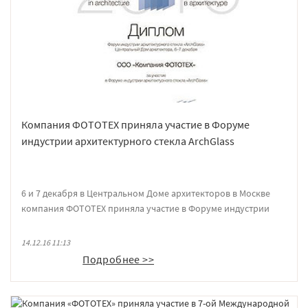
Компания ФОТОТЕХ приняла участие в Форуме
индустрии архитектурного стекла ArchGlass
6 и 7 декабря в Центральном Доме архитекторов в Москве
компания ФОТОТЕХ приняла участие в Форуме индустрии
архитектурного стекла ArchGlass (Все о стекле в архитектуре).
Мероприятие проходило при поддержке Комплекса
14.12.16 11:13
градостроительной политики и строительства города
Подробнее >>
Москвы, Москомархитектуры, Российской академии
архитектуры и строительных наук, НИЦ «Строительство» и
Союза Стекольных Предприятий.