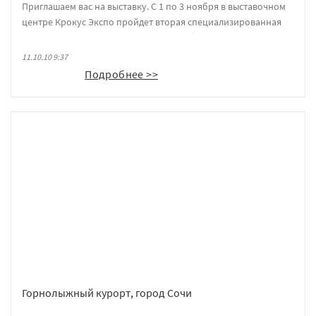
Приглашаем вас на выставку. С 1 по 3 ноября в выставочном
центре Крокус Экспо пройдет вторая специализированная
выставка строительных материалов, оборудования и услуг
«СТРОИТЕЛЬНЫЙ СЕЗОН 2010». Компания ФОТОТЕХ
11.10.10 9:37
приглашает посетить наш стенд А520, где будет представлена
Подробнее >>
как наша постоянная продукция, так и новинки этого года.
Горнолыжный курорт, город Сочи