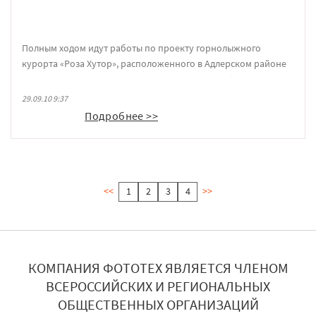
Полным ходом идут работы по проекту горнолыжного
курорта «Роза Хутор», расположенного в Адлерском районе
города Сочи Краснодарского края. Для этого объекта
компания ФОТОТЕХ изготовит более 270 кв.м.
29.09.10 9:37
противопожарных светопрозрачных конструкций
Подробнее >>
огнестойкостью от 30 до 90 минут.
<<
1
2
3
4
>>
КОМПАНИЯ ФОТОТЕХ ЯВЛЯЕТСЯ ЧЛЕНОМ
ВСЕРОССИЙСКИХ И РЕГИОНАЛЬНЫХ
ОБЩЕСТВЕННЫХ ОРГАНИЗАЦИЙ