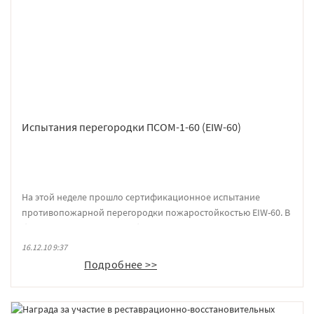
Испытания перегородки ПСОМ-1-60 (EIW-60)
На этой неделе прошло сертификационное испытание
противопожарной перегородки пожаростойкостью EIW-60. В
ближайшее время мы опубликуем сертификат на нашем
сайте.
16.12.10 9:37
Подробнее >>