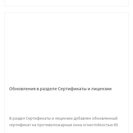
реставрации монумента «Рабочий и колхозница».
.
Награда добавлена в раздел
Обновления в разделе Сертификаты и лицензии
В раздел Сертификаты и лицензии добавлен обновленный
сертификат на противопожарные окна огнестойкостью 60
минут, а так же сертификат СРО о допуске к работе по