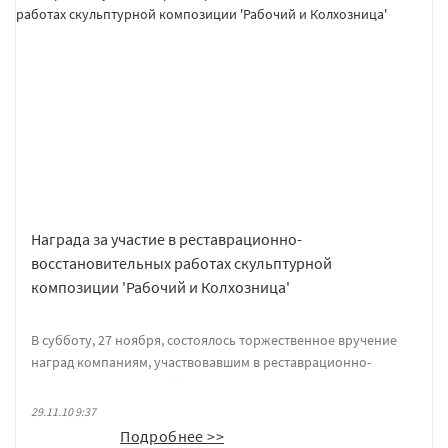
Награда за участие в реставрационно-
восстановительных работах скульптурной
композиции 'Рабочий и Колхозница'
В субботу, 27 ноября, состоялось торжественное вручение
наград компаниям, участвовавшим в реставрационно-
восстановительных работах скульптурной композиции
"Рабочий и Колхозница". Компании ФОТОТЕХ медаль вручил
29.11.10 9:37
"Дипломы, медали и награды"
Вадим Церковников, руководитель авторского коллектива по
Подробнее >>