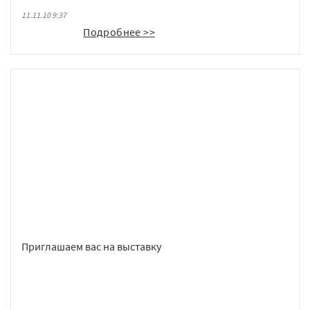
подготовке проектной документации.
11.11.10 9:37
Подробнее >>
Приглашаем вас на выставку